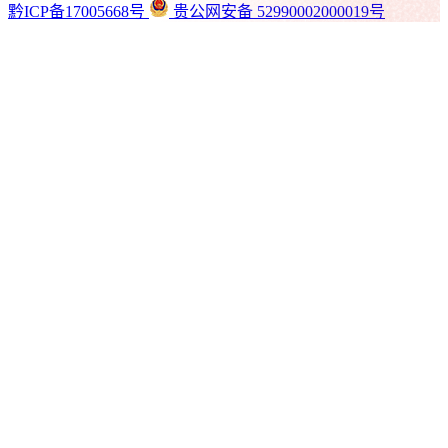
黔ICP备17005668号
贵公网安备 52990002000019号