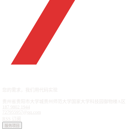
APP · 小程序 · 软件定制
您的需求，我们用代码实现
贵州省贵阳市大学城贵州师范大学国家大学科技园御物楼A区
187 9802 1944
727955957@qq.com
RSS 订阅
服务项目