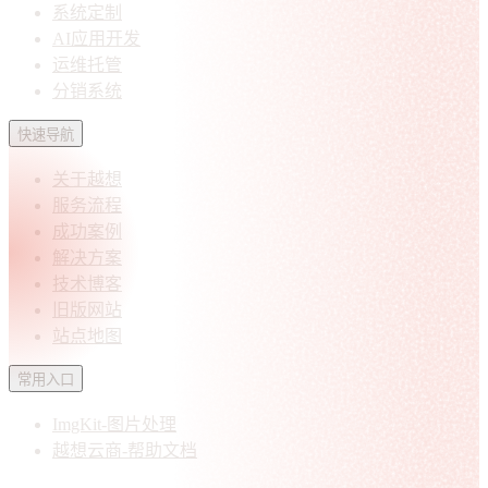
系统定制
AI应用开发
运维托管
分销系统
快速导航
关于越想
服务流程
成功案例
解决方案
技术博客
旧版网站
站点地图
常用入口
ImgKit-图片处理
越想云商-帮助文档