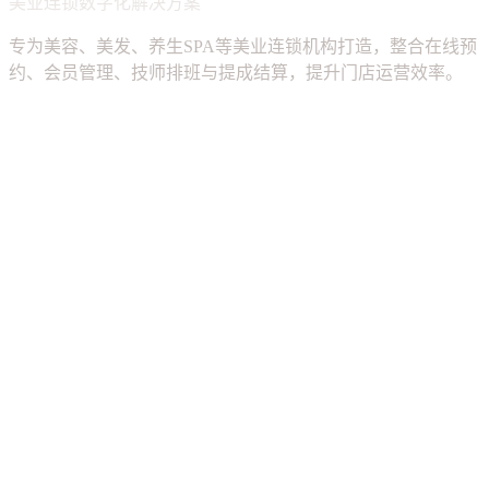
美业连锁数字化解决方案
专为美容、美发、养生SPA等美业连锁机构打造，整合在线预
约、会员管理、技师排班与提成结算，提升门店运营效率。
在线预约
会员卡项
连锁管理
技师提成
库存消耗
财务报表