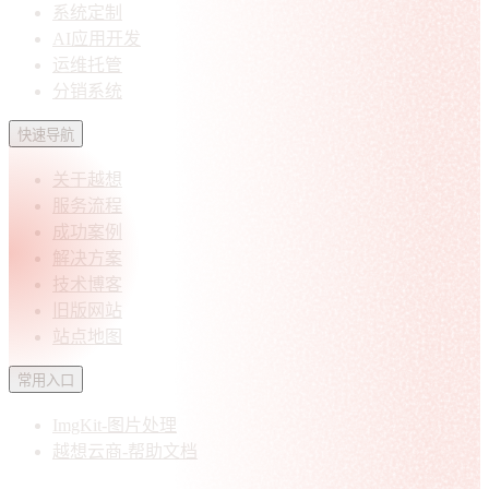
系统定制
AI应用开发
运维托管
分销系统
快速导航
关于越想
服务流程
成功案例
解决方案
技术博客
旧版网站
站点地图
常用入口
ImgKit-图片处理
越想云商-帮助文档