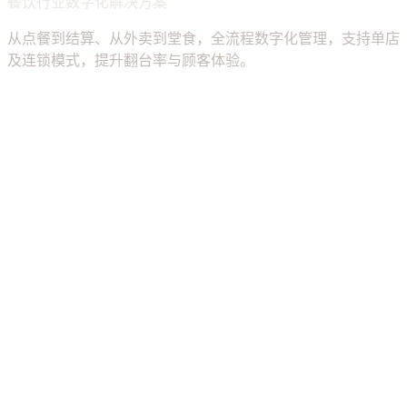
餐饮行业数字化解决方案
从点餐到结算、从外卖到堂食，全流程数字化管理，支持单店
及连锁模式，提升翻台率与顾客体验。
扫码点餐
外卖对接
后厨KDS
会员营销
智能收银
数据大屏