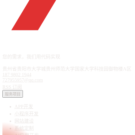
APP · 小程序 · 软件定制
您的需求，我们用代码实现
贵州省贵阳市大学城贵州师范大学国家大学科技园御物楼A区
187 9802 1944
727955957@qq.com
RSS 订阅
服务项目
APP开发
小程序开发
网站建设
系统定制