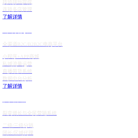
技师排班提成
连锁多店管理
了解详情
新零售商城
全渠道B2C/B2B2C电商平台
小程序+APP商城
私域流量运营
直播带货系统
数据中台分析
了解详情
社交分销
裂变增长与全民营销系统
二级/三级分销
团长/区域代理