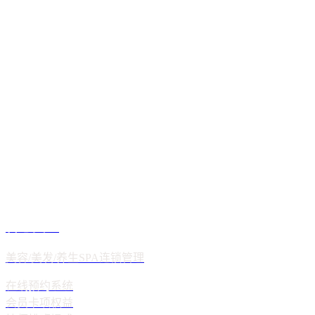
裂变增长与全民营销系统
二级/三级分销
团长/区域代理
业绩奖励结算
分销海报推广
服务咨询
企业数字化
OA/CRM/ERP定制
OA协同办公
CRM客户管理
智慧美业
ERP进销存
业务数据中台
美容/美发/养生SPA连锁管理
服务咨询
在线预约系统
会员卡项权益