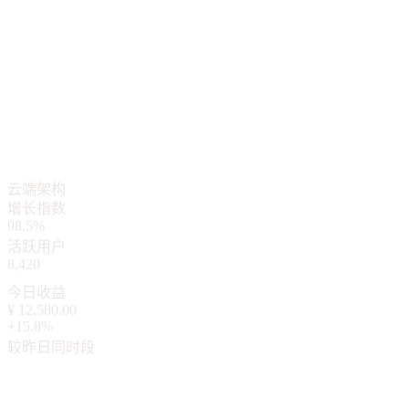
9
+
年技术沉淀
云端架构
增长指数
200
+
98.5%
成功案例
活跃用户
100
%
8,420
源码交付
今日收益
¥ 12,580.00
+15.8%
较昨日同时段