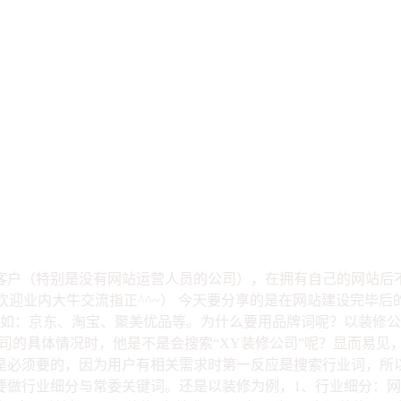
键词选择
客户（特别是没有网站运营人员的公司），在拥有自己的网站后
欢迎业内大牛交流指正^^~） 今天要分享的是在网站建设完毕
例如：京东、淘宝、聚美优品等。为什么要用品牌词呢？以装修
公司的具体情况时，他是不是会搜索“XY装修公司”呢？显而易见
是必须要的，因为用户有相关需求时第一反应是搜索行业词，所
做行业细分与常委关键词。还是以装修为例，1、行业细分：网站是