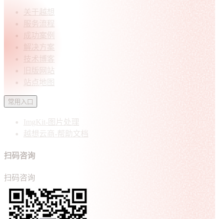
关于越想
服务流程
成功案例
解决方案
技术博客
旧版网站
站点地图
常用入口
ImgKit-图片处理
越想云商-帮助文档
扫码咨询
扫码咨询