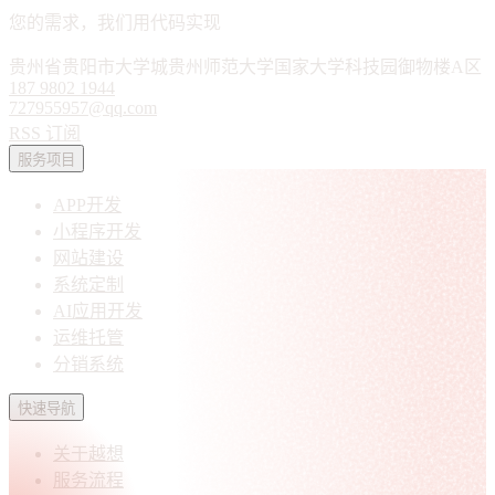
您的需求，我们用代码实现
贵州省贵阳市大学城贵州师范大学国家大学科技园御物楼A区
187 9802 1944
727955957@qq.com
RSS 订阅
服务项目
APP开发
小程序开发
网站建设
系统定制
AI应用开发
运维托管
分销系统
快速导航
关于越想
服务流程