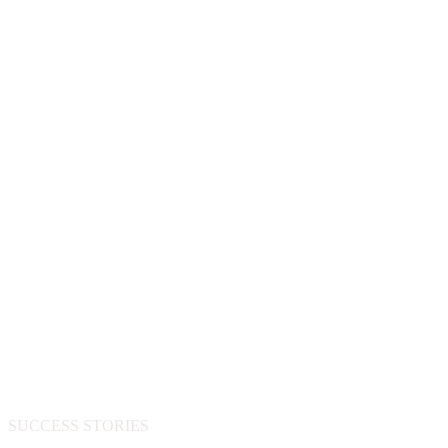
自动化清算
项目负责人
运营总监
数字化商
业生态
SUCCESS STORIES
“数实融合”新零售