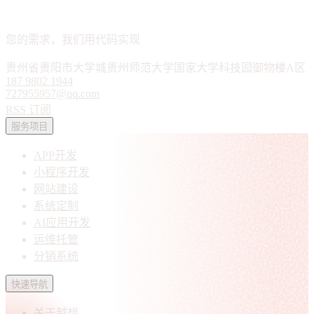
APP · 小程序 · 软件定制
您的需求，我们用代码实现
贵州省贵阳市大学城贵州师范大学国家大学科技园御物楼A区
187 9802 1944
727955957@qq.com
RSS 订阅
服务项目
APP开发
小程序开发
网站建设
系统定制
AI应用开发
运维托管
分销系统
快速导航
关于越想