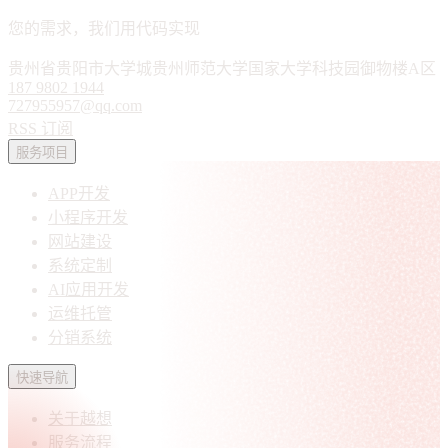
您的需求，我们用代码实现
贵州省贵阳市大学城贵州师范大学国家大学科技园御物楼A区
187 9802 1944
727955957@qq.com
RSS 订阅
服务项目
APP开发
小程序开发
网站建设
系统定制
AI应用开发
运维托管
分销系统
快速导航
关于越想
服务流程