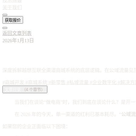
技术博客
关于我们
获取报价
返回文章列表
2026年1月13日
告别“流量焦虑”：如何用一套系统构建企
深度拆解越想互联全渠道商城系统的底层逻辑。在公域流量见顶
#商城开发
#商城系统
#新零售
#私域流量
#企业数字化
#解决方
文章目录
（4 个章节）
当我们在谈论“做电商”时，我们到底在谈论什么？是开
在 2026 年的今天，单一渠道的红利已基本耗尽。“
公域流
如果您的企业正面临以下困境：