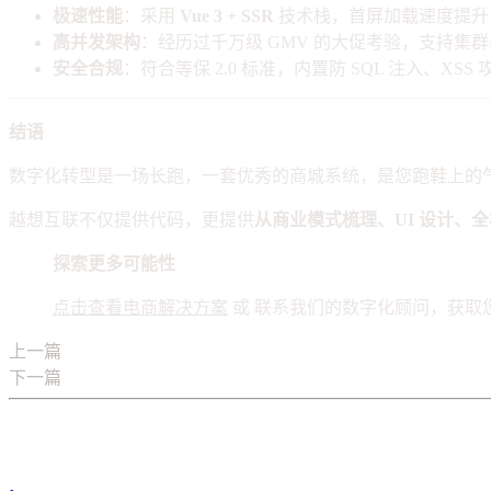
极速性能
：采用
Vue 3 + SSR
技术栈，首屏加载速度提升 
高并发架构
：经历过千万级 GMV 的大促考验，支持集
安全合规
：符合等保 2.0 标准，内置防 SQL 注入、X
结语
数字化转型是一场长跑，一套优秀的商城系统，是您跑鞋上的
越想互联不仅提供代码，更提供
从商业模式梳理、UI 设计、
探索更多可能性
点击查看电商解决方案
或 联系我们的数字化顾问，获取
上一篇
流量太贵怎么破？教你搭建一套“让用户主动裂变”的社
下一篇
AI Agent 开发入门：从概念到落地的实战指南
您可能也会喜欢：