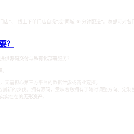
近门店”、“线上下单门店自提”或“同城 30 分钟配送”。总部
重要？
户提供
源码交付
与
私有化部署
服务？
权
。
，无需担心第三方平台的数据泄露或商业窥探。
上业务创新的步伐。拥有源码，意味着您拥有了随时调整方向、定制
业实实在在的
无形资产
。
：