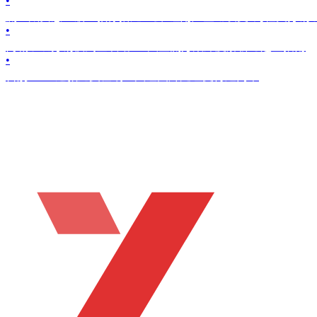
•
流量太贵怎么破？教你搭建一套“让用户主动裂变”的社交分销
•
商城系统分销模式全攻略：6大主流方案深度解析与选型指南
•
告别 PS！这款免费在线工具让图片处理变得超简单