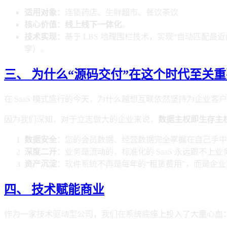
适用对象
：连锁药店、生鲜超市、餐饮茶饮
核心价值
：
线上线下一体化
。
技术实现
：基于 LBS 地理围栏技术，实现“自动匹配最
享）。
三、 为什么“源码交付”在这个时代至关
在 SaaS 模式盛行的今天，为什么越想互联依然坚持为企业客
因为我们深知，对于立志做大的企业来说，
数据主权即生存主
数据安全
：您的会员数据、经营数据完全掌握在自己手中
深度二开
：业务是流动的，标准化的 SaaS 永远跟不
资产沉淀
：软件系统不再是每年的“租赁费用”，而是企
四、 技术赋能商业
作为一家技术驱动型公司，我们在系统底座上投入了大量心血