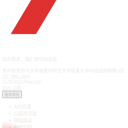
APP · 小程序 · 软件定制
您的需求，我们用代码实现
贵州省贵阳市大学城贵州师范大学国家大学科技园御物楼A区
187 9802 1944
727955957@qq.com
RSS 订阅
服务项目
APP开发
小程序开发
网站建设
系统定制