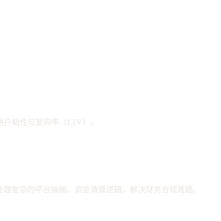
升用户粘性与复购率（LTV）。
处理复杂的平台抽佣、资金清算逻辑，解决财务合规难题。