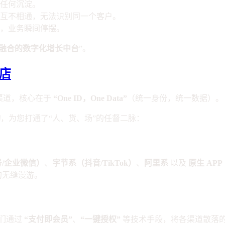
任何沉淀。
互不相通，无法识别同一个客户。
，业务瞬间停摆。
融合的数字化增长中台
”。
店
渠道，核心在于
“One ID，One Data”
（统一身份，统一数据）。
构
，为您打通了“人、货、场”的任督二脉：
号/企业微信）
、
字节系（抖音/TikTok）
、
阿里系
以及
原生 APP
的无缝漫游。
我们通过
“支付即会员”
、
“一键授权”
等技术手段，将各渠道散落