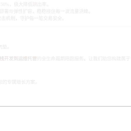
50%，极大降低跳出率。
群部署与弹性扩容，稳稳接住每一波流量洪峰。
SS 攻击机制，守护每一笔交易安全。
气垫。
全栈开发到运维托管
的全生命周期陪跑服务。让我们助您构建属于
您的专属增长方案。
交分销系统