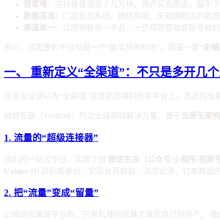
获客难
：在抖音投流花了几万块，用户买完即走，留不下
数据孤岛
：门店会员系统、微信商城、天猫旗舰店的数据
渠道单一
：过度依赖单一平台，一旦规则变动或账号被封
那么，您需要的不仅仅是一个“能卖货的软件”，而是一套“
全域
一、 重新定义“全渠道”：不只是多开几个
很多企业误以为“全渠道”就是把货铺到所有平台上。真正的全
越想互联（Yuethink）的企业级商城解决方案，基于
云原生架
1. 流量的“超级连接器”
我们的一站式中台，实现了对
微信生态（公众号/小程序/视频
Unique ID
识别其身份，实现会员权益、浏览记录、订单数据
2. 把“流量”变成“留量”
公域的流量是平台的，只有私域的流量才是您自己的资产。 