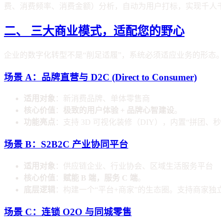
费、消费频率、消费金额）分析，自动为用户打标，实现千人
二、 三大商业模式，适配您的野心
企业的数字化转型不是“削足适履”，系统必须适应业务的形态
场景 A：品牌直营与 D2C (Direct to Consumer)
适用对象
：新消费品牌、单体零售商
核心价值
：
极致的用户体验 + 品牌心智建设
。
功能亮点
：支持 3D 可视化装修（DIY），内置“拼团
场景 B：S2B2C 产业协同平台
适用对象
：供应链企业、行业协会、区域生活服务平台
核心价值
：
赋能 B 端，服务 C 端
。
底层逻辑
：构建一个“平台+商家”的生态圈。支持商家
场景 C：连锁 O2O 与同城零售