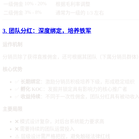
10% - 20%
一级佣金
根据毛利率调整
3% - 8%
二级佣金
通常为一级的 1/3 左右
3. 团队分红：深度绑定，培养铁军
运作机制
分销员除了获得直推佣金，还可根据其团队（下属分销员群体
核心优势
✅
长期绑定
：激励分销员积极培养下级，形成稳定组织
✅
孵化 KOC
：发掘并锁定具有影响力的核心推广者
✅
收益持续
：不同于一次性佣金，团队分红具有被动收
主要局限
❌ 模式设计复杂，对后台系统能力要求高
❌ 需要持续的团队运营投入
⚠️ 层级设计需严格把控，避免触碰法律红线