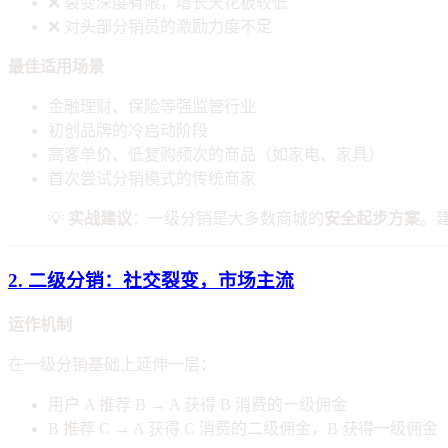
❌ 裂变深度有限，增长天花板较低
❌ 对头部分销员的激励力度不足
最佳适用场景
金融理财、保险等强监管行业
初创品牌的冷启动阶段
高客单价、低复购频次的商品（如家电、家具）
首次尝试分销模式的传统商家
💡
实战建议
：一级分销是大多数商城的
安全起步方案
。
2. 二级分销：社交裂变，市场主流
运作机制
在一级分销基础上延伸一层：
用户 A 推荐 B → A 获得 B 消费的一级佣金
B 推荐 C → A 获得 C 消费的二级佣金，B 获得一级佣金