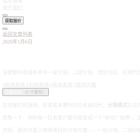
技术博客
关于我们
获取报价
返回文章列表
2026年1月6日
商城系统分销模式全攻略：6大主流方案
深度解析商城系统中一级分销、二级分销、团队分红、区域代
#商城系统
#分销商城
#电商系统
#营销方案
文章目录
（7 个章节）
在流量红利消退、获客成本攀升的后电商时代，
分销模式
正成
想象一下：你的每一位老客户都可能变成一个"移动广告牌"
然而，面对市面上琳琅满目的分销方案——一级分销、二级分