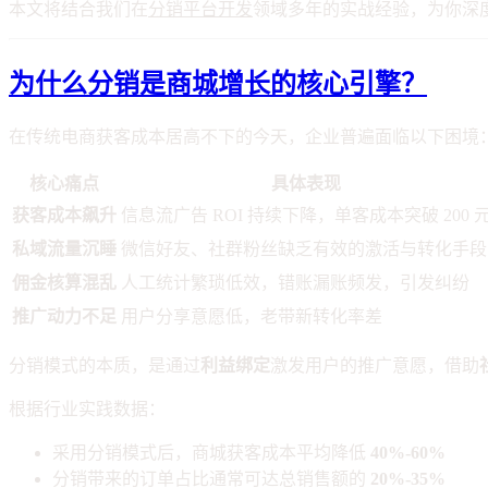
本文将结合我们在
分销平台开发
领域多年的实战经验，为你深
为什么分销是商城增长的核心引擎？
在传统电商获客成本居高不下的今天，企业普遍面临以下困境
核心痛点
具体表现
获客成本飙升
信息流广告 ROI 持续下降，单客成本突破 200 
私域流量沉睡
微信好友、社群粉丝缺乏有效的激活与转化手段
佣金核算混乱
人工统计繁琐低效，错账漏账频发，引发纠纷
推广动力不足
用户分享意愿低，老带新转化率差
分销模式的本质，是通过
利益绑定
激发用户的推广意愿，借助
根据行业实践数据：
采用分销模式后，商城获客成本平均降低
40%-60%
分销带来的订单占比通常可达总销售额的
20%-35%