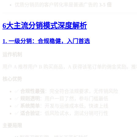
优质分销员的客户转化率是普通广告的
3-5 倍
6大主流分销模式深度解析
1. 一级分销：合规稳健，入门首选
运作机制
用户 A 推荐用户 B 购买商品，A 获得该笔订单的佣金奖励。推
核心优势
✅
合规性最强
：完全符合法规要求，无传销风险
✅
规则透明
：用户一目了然，参与门槛最低
✅
系统简单
：开发与运维成本低，快速上线
✅
适合验证
：低风险试水，测试分销可行性
主要局限