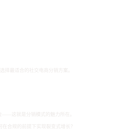
业选择最适合的社交电商分销方案。
金——这就是分销模式的魅力所在。
何在合规的前提下实现裂变式增长？