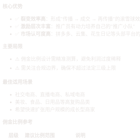
核心优势
✅
裂变效率高
：形成"传播 → 成交 → 再传播"的滚雪球
✅
激励层次丰富
：推广员有动力培养自己的"推广小队"
✅
市场认可度高
：拼多多、云集、花生日记等头部平台
主要局限
⚠️ 佣金比例设计需精准测算，避免利润过度稀释
⚠️ 需关注合规边界，确保不超过法定三级上限
最佳适用场景
社交电商、直播电商、私域电商
美妆、食品、日用品等高复购品类
希望快速扩张用户规模的成长型商家
佣金比例参考
层级
建议比例范围
说明