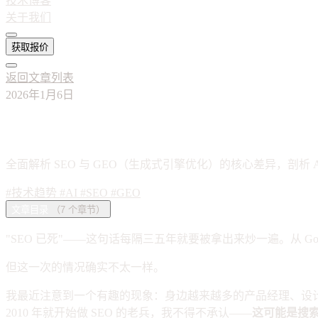
技术博客
关于我们
获取报价
返回文章列表
2026年1月6日
SEO 已死？深度解析 GEO 时代：当 
全面解析 SEO 与 GEO（生成式引擎优化）的核心差异，剖析
#技术趋势
#AI
#SEO
#GEO
文章目录
（7 个章节）
"SEO 已死"——这句话每隔三五年就要被拿出来炒一遍。从 Goog
但这一次的情况确实不太一样。
我最近注意到一个有趣的现象：身边越来越多的产品经理、设计师甚至程序
2010 年就开始做 SEO 的老兵，我不得不承认——
这可能是搜