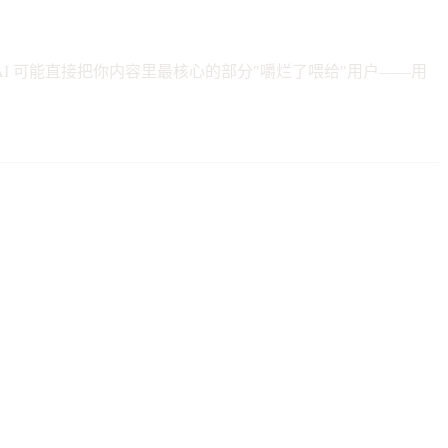
AI 可能直接把你内容里最核心的部分"嚼烂了喂给"用户——用