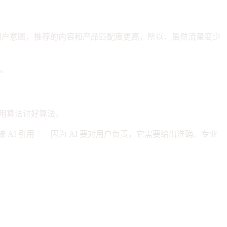
理解用户意图，推荐的内容和产品匹配度更高。所以，虽然流量变少
同。
、用算法讨好算法。
很难被 AI 引用——因为 AI 要对用户负责，它需要给出准确、专业