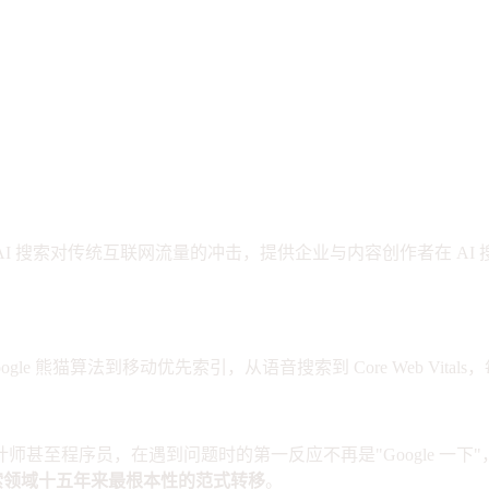
AI 成为搜索入口，互联网人如何破局
 AI 搜索对传统互联网流量的冲击，提供企业与内容创作者在 AI
le 熊猫算法到移动优先索引，从语音搜索到 Core Web Vital
员，在遇到问题时的第一反应不再是"Google 一下"，而是打开 C
索领域十五年来最根本性的范式转移
。