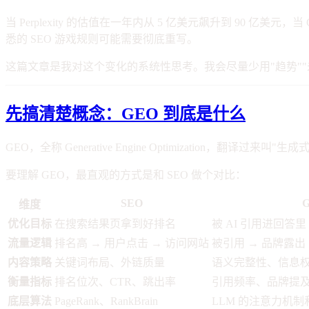
当 Perplexity 的估值在一年内从 5 亿美元飙升到 90 亿
悉的 SEO 游戏规则可能需要彻底重写。
这篇文章是我对这个变化的系统性思考。我会尽量少用"趋势"
先搞清楚概念：GEO 到底是什么
GEO，全称 Generative Engine Optimization
要理解 GEO，最直观的方式是和 SEO 做个对比：
SEO
维度
优化目标
在搜索结果页拿到好排名
被 AI 引用进回答里
流量逻辑
排名高 → 用户点击 → 访问网站
被引用 → 品牌露
内容策略
关键词布局、外链质量
语义完整性、信息
衡量指标
排名位次、CTR、跳出率
引用频率、品牌提
底层算法
PageRank、RankBrain
LLM 的注意力机