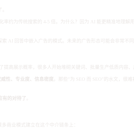
了。
化率约为传统搜索的 4-5 倍。为什么？因为 AI 能更精准地
gle 也在探索 AI 回答中嵌入广告的模式。未来的广告形态可能会非常不
。为了提高展示概率，很多人开始堆砌关键词、批量生产低质内容
权威性、专业度、信息密度
。那些"为 SEO 而 SEO"的水文，
应有的对待了
。
很多商业模式建立在这个中介链条上：