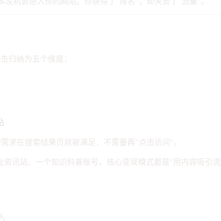
本没机会进入你的网站。你获得了"排名"，却失去了"流量"。
冲击归纳为五个维度：
站
户的需求在搜索结果页就被满足，不需要再"点击访问"。
业资讯站、一个知识科普账号，核心变现模式都是"用内容吸引流
入