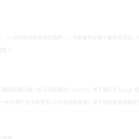
手机"，AI 综合各种信息给出推荐——不需要再去看十篇测评文
转型了。
他们遇到问题的第一反应可能是问 ChatGPT，而不是打开 Goog
，超过一半的用户会优先使用 AI 方式获取信息。这个预测是否准
对策略：