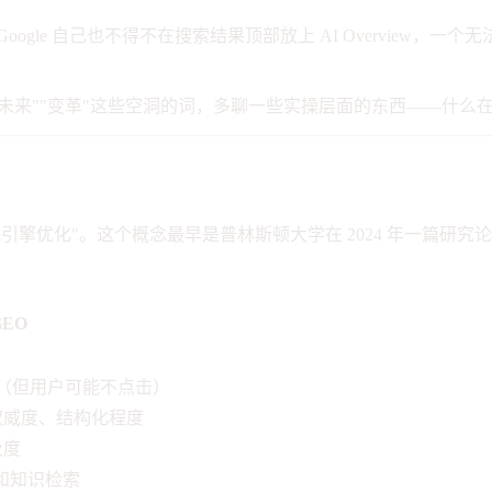
美元，当 Google 自己也不得不在搜索结果顶部放上 AI Overvi
"未来""变革"这些空洞的词，多聊一些实操层面的东西——什么
，翻译过来叫"生成式引擎优化"。这个概念最早是普林斯顿大学在 2024 年一篇
GEO
出（但用户可能不点击）
权威度、结构化程度
及度
制和知识检索