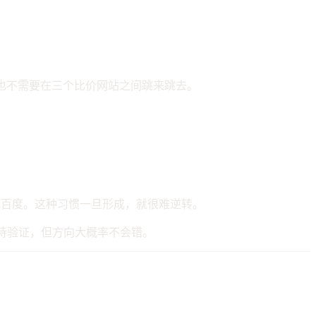
章，也不需要在三个比价网站之间跳来跳去。
le 或百度。这种习惯一旦形成，就很难逆转。
确有待验证，但方向大概率不会错。