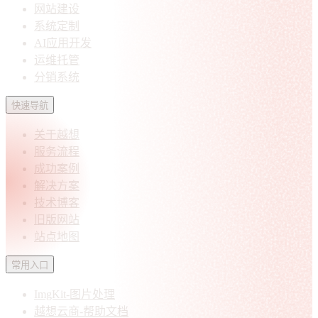
网站建设
系统定制
AI应用开发
运维托管
分销系统
快速导航
关于越想
服务流程
成功案例
解决方案
技术博客
旧版网站
站点地图
常用入口
ImgKit-图片处理
越想云商-帮助文档